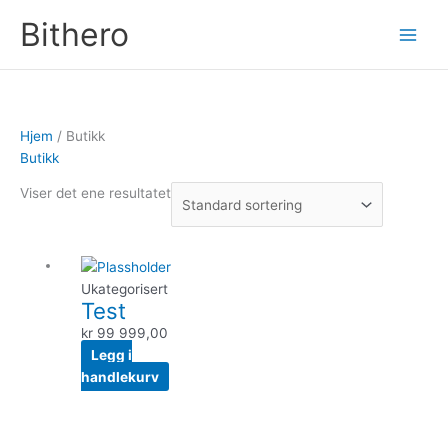
Hopp
Bithero
rett
Main
til
innholdet
Men
Hjem
/ Butikk
Butikk
Viser det ene resultatet
Ukategorisert
Test
kr
99 999,00
Legg i
handlekurv